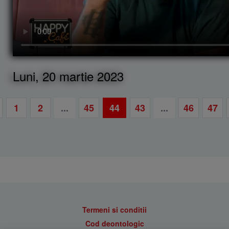
Luni, 20 martie 2023
1
2
...
45
44
43
...
46
47
Termeni si conditii
Cod deontologic