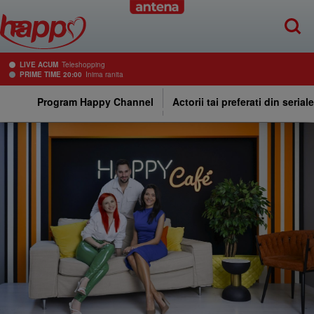
LIVE ACUM
Teleshopping
PRIME TIME 20:00
Inima ranita
Program Happy Channel
Actorii tai preferati din serial