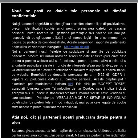
Antena Group - Date Companie
Nouă ne pasă ca datele tale personale să rămână
Politica de cookies
confidențiale
Gestionați preferințele
Noi și partenerii noștri
589
stocăm și/sau accesăm informații pe dispozitivul dvs.,
precum identificatorii cookie unici pentru prelucrarea datelor cu caracter
Politica de confidentialitate
personal. Puteți accepta sau gestiona preferințele dvs. făcând clic mai jos,
respectiv vă puteți opune utilizării unui interes legitim în orice moment pe
Anunturi gratuite pe Lajumate.ro
pagina cu politica de confidențialitate. Aceste alegeri vor fi raportate partenerilor
noștri și nu vă vor afecta navigarea.
Mai multe detalii
Ultimele Stiri
Noi si partenerii nostri (retelele de socializare si agentiile de publicitate
Program Happy Channel
partenere, precum si furnizorii nostri de servicii de date analitice) prelucram date
pentru a permite website-ului sa functioneze, pentru a personaliza continutul si
Echipa editorială
anunturile publicitare afisate in functie de interesele si/sau profilul dvs., pentru a
va oferi functionalitati aferente retelelor de socializare si pentru a analiza traficul
pe website. Beneficiati de drepturile prevazute de art. 15-22 din GDPR in
Site-uri Antena Group
legatura cu prelucrarea datelor cu caracter personal. Aceste drepturi pot fi
exercitate prin modalitatea indicata
aici
. Prin click pe “ACCEPT TOATE”,
a1.ro
acceptati folosirea tuturor Tehnologiilor de tip Cookie, care implica inclusiv
antenastars.ro
acceptul dvs. cu privire la stocarea/accesarea informatiilor de catre Vendor-ii cu
care colaboram. Prin click pe “VREAU SA MODIFIC SETARILE INDIVIDUAL”
as.ro
puteti schimba preferintele in mod individual, mai putin cele legate de cookie
strict necesare pentru functionarea website-ului.
catine.ro
Atât noi, cât și partenerii noștri prelucrăm datele pentru a
hellotaste.ro
oferi:
deparinti.ro
Stocarea și/sau accesarea informațiilor de pe un dispozitiv. Utilizarea profilurilor
medicool.ro
pentru selectarea conținutului personalizat. Măsurarea performanței reclamelor.