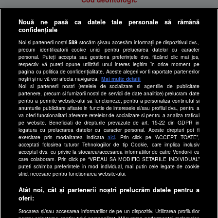
Antena Group - Date Companie
Nouă ne pasă ca datele tale personale să rămână
Politica de cookies
confidențiale
Gestionați preferințele
Noi și partenerii noștri
589
stocăm și/sau accesăm informații pe dispozitivul dvs.,
precum identificatorii cookie unici pentru prelucrarea datelor cu caracter
Politica de confidentialitate
personal. Puteți accepta sau gestiona preferințele dvs. făcând clic mai jos,
respectiv vă puteți opune utilizării unui interes legitim în orice moment pe
Anunturi gratuite pe Lajumate.ro
pagina cu politica de confidențialitate. Aceste alegeri vor fi raportate partenerilor
noștri și nu vă vor afecta navigarea.
Mai multe detalii
Ultimele Stiri
Noi si partenerii nostri (retelele de socializare si agentiile de publicitate
Program Happy Channel
partenere, precum si furnizorii nostri de servicii de date analitice) prelucram date
pentru a permite website-ului sa functioneze, pentru a personaliza continutul si
Echipa editorială
anunturile publicitare afisate in functie de interesele si/sau profilul dvs., pentru a
va oferi functionalitati aferente retelelor de socializare si pentru a analiza traficul
pe website. Beneficiati de drepturile prevazute de art. 15-22 din GDPR in
Site-uri Antena Group
legatura cu prelucrarea datelor cu caracter personal. Aceste drepturi pot fi
exercitate prin modalitatea indicata
aici
. Prin click pe “ACCEPT TOATE”,
a1.ro
acceptati folosirea tuturor Tehnologiilor de tip Cookie, care implica inclusiv
antenastars.ro
acceptul dvs. cu privire la stocarea/accesarea informatiilor de catre Vendor-ii cu
care colaboram. Prin click pe “VREAU SA MODIFIC SETARILE INDIVIDUAL”
as.ro
puteti schimba preferintele in mod individual, mai putin cele legate de cookie
strict necesare pentru functionarea website-ului.
catine.ro
Atât noi, cât și partenerii noștri prelucrăm datele pentru a
hellotaste.ro
oferi:
deparinti.ro
Stocarea și/sau accesarea informațiilor de pe un dispozitiv. Utilizarea profilurilor
medicool.ro