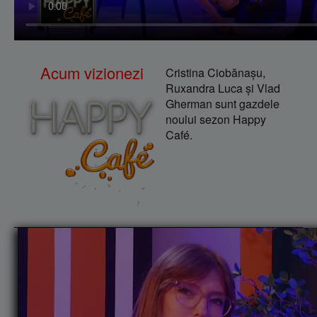
Acum vizionezi
Cristina Ciobănaşu,
Ruxandra Luca şi Vlad
Gherman sunt gazdele
noului sezon Happy
Café.