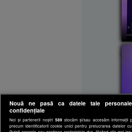
Lun
Nouă ne pasă ca datele tale personal
confidențiale
Noi și partenerii noștri
stocăm și/sau accesăm informații pe
589
precum identificatorii cookie unici pentru prelucrarea datelor c
Puteți accepta sau gestiona preferințele dvs. făcând clic mai jos,