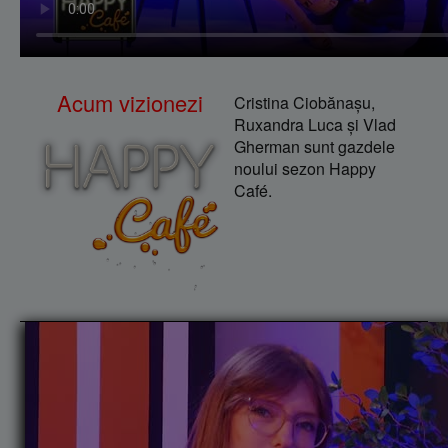
Acum vizionezi
Cristina Ciobănaşu,
Ruxandra Luca şi Vlad
Gherman sunt gazdele
noului sezon Happy
Café.