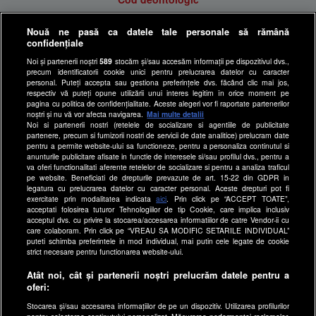
Antena Group - Date Companie
Nouă ne pasă ca datele tale personale să rămână
Politica de cookies
confidențiale
Gestionați preferințele
Noi și partenerii noștri
589
stocăm și/sau accesăm informații pe dispozitivul dvs.,
precum identificatorii cookie unici pentru prelucrarea datelor cu caracter
Politica de confidentialitate
personal. Puteți accepta sau gestiona preferințele dvs. făcând clic mai jos,
respectiv vă puteți opune utilizării unui interes legitim în orice moment pe
Anunturi gratuite pe Lajumate.ro
pagina cu politica de confidențialitate. Aceste alegeri vor fi raportate partenerilor
noștri și nu vă vor afecta navigarea.
Mai multe detalii
Ultimele Stiri
Noi si partenerii nostri (retelele de socializare si agentiile de publicitate
Program Happy Channel
partenere, precum si furnizorii nostri de servicii de date analitice) prelucram date
pentru a permite website-ului sa functioneze, pentru a personaliza continutul si
Echipa editorială
anunturile publicitare afisate in functie de interesele si/sau profilul dvs., pentru a
va oferi functionalitati aferente retelelor de socializare si pentru a analiza traficul
pe website. Beneficiati de drepturile prevazute de art. 15-22 din GDPR in
Site-uri Antena Group
legatura cu prelucrarea datelor cu caracter personal. Aceste drepturi pot fi
exercitate prin modalitatea indicata
aici
. Prin click pe “ACCEPT TOATE”,
a1.ro
acceptati folosirea tuturor Tehnologiilor de tip Cookie, care implica inclusiv
antenastars.ro
acceptul dvs. cu privire la stocarea/accesarea informatiilor de catre Vendor-ii cu
care colaboram. Prin click pe “VREAU SA MODIFIC SETARILE INDIVIDUAL”
as.ro
puteti schimba preferintele in mod individual, mai putin cele legate de cookie
strict necesare pentru functionarea website-ului.
catine.ro
Atât noi, cât și partenerii noștri prelucrăm datele pentru a
hellotaste.ro
oferi:
deparinti.ro
Stocarea și/sau accesarea informațiilor de pe un dispozitiv. Utilizarea profilurilor
medicool.ro