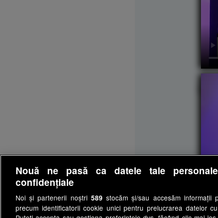
Lun
Nouă ne pasă ca datele tale personal
confidențiale
Noi și partenerii noștri
stocăm și/sau accesăm informații pe
589
precum identificatorii cookie unici pentru prelucrarea datelor c
Puteți accepta sau gestiona preferințele dvs. făcând clic mai jos,