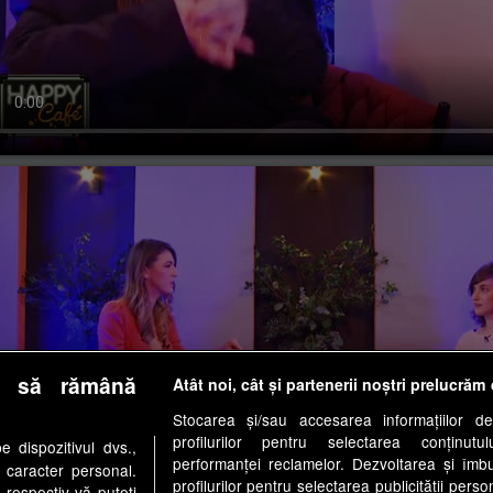
i, 22 ianuarie 2024
e să rămână
Atât noi, cât și partenerii noștri prelucrăm 
Stocarea și/sau accesarea informațiilor de
profilurilor pentru selectarea conținutu
 dispozitivul dvs.,
performanței reclamelor. Dezvoltarea și îmbună
u caracter personal.
profilurilor pentru selectarea publicității perso
 respectiv vă puteți