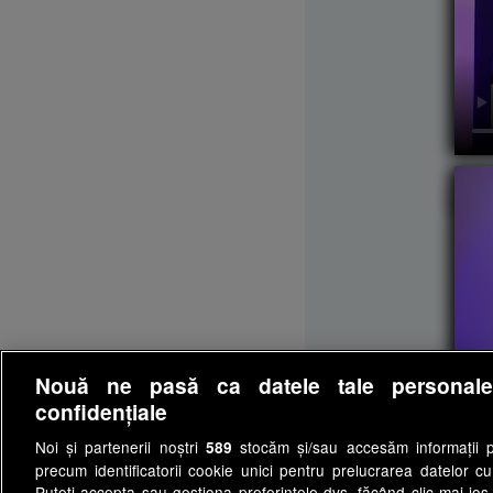
Lun
Nouă ne pasă ca datele tale personal
confidențiale
Noi și partenerii noștri
stocăm și/sau accesăm informații pe
589
precum identificatorii cookie unici pentru prelucrarea datelor c
Puteți accepta sau gestiona preferințele dvs. făcând clic mai jos,