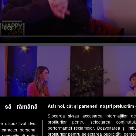
i, 22 ianuarie 2024
e să rămână
Atât noi, cât și partenerii noștri prelucrăm 
Stocarea și/sau accesarea informațiilor de
profilurilor pentru selectarea conținutu
 dispozitivul dvs.,
performanței reclamelor. Dezvoltarea și îmbună
u caracter personal.
profilurilor pentru selectarea publicității perso
 respectiv vă puteți