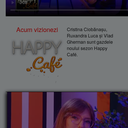
Acum vizionezi
Cristina Ciobănaşu,
Ruxandra Luca şi Vlad
Gherman sunt gazdele
noului sezon Happy
Café.