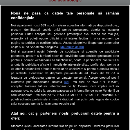
Antena Group - Date Companie
Nouă ne pasă ca datele tale personale să rămână
Politica de cookies
confidențiale
Gestionați preferințele
Noi și partenerii noștri
589
stocăm și/sau accesăm informații pe dispozitivul dvs.,
precum identificatorii cookie unici pentru prelucrarea datelor cu caracter
Politica de confidentialitate
personal. Puteți accepta sau gestiona preferințele dvs. făcând clic mai jos,
respectiv vă puteți opune utilizării unui interes legitim în orice moment pe
Anunturi gratuite pe Lajumate.ro
pagina cu politica de confidențialitate. Aceste alegeri vor fi raportate partenerilor
noștri și nu vă vor afecta navigarea.
Mai multe detalii
Ultimele Stiri
Noi si partenerii nostri (retelele de socializare si agentiile de publicitate
Program Happy Channel
partenere, precum si furnizorii nostri de servicii de date analitice) prelucram date
pentru a permite website-ului sa functioneze, pentru a personaliza continutul si
Echipa editorială
anunturile publicitare afisate in functie de interesele si/sau profilul dvs., pentru a
va oferi functionalitati aferente retelelor de socializare si pentru a analiza traficul
pe website. Beneficiati de drepturile prevazute de art. 15-22 din GDPR in
Site-uri Antena Group
legatura cu prelucrarea datelor cu caracter personal. Aceste drepturi pot fi
exercitate prin modalitatea indicata
aici
. Prin click pe “ACCEPT TOATE”,
a1.ro
acceptati folosirea tuturor Tehnologiilor de tip Cookie, care implica inclusiv
antenastars.ro
acceptul dvs. cu privire la stocarea/accesarea informatiilor de catre Vendor-ii cu
care colaboram. Prin click pe “VREAU SA MODIFIC SETARILE INDIVIDUAL”
as.ro
puteti schimba preferintele in mod individual, mai putin cele legate de cookie
strict necesare pentru functionarea website-ului.
catine.ro
Atât noi, cât și partenerii noștri prelucrăm datele pentru a
hellotaste.ro
oferi:
deparinti.ro
Stocarea și/sau accesarea informațiilor de pe un dispozitiv. Utilizarea profilurilor
medicool.ro